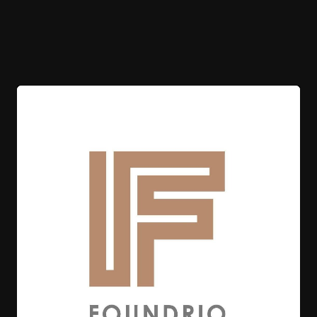
Ag
P
G+
P
Re
Si
5 